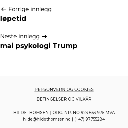
Innleggsnavigasjon
Forrige innlegg
løpetid
Neste innlegg
mai psykologi Trump
PERSONVERN OG COOKIES
BETINGELSER OG VILKÅR
HILDETHOMSEN | ORG. NR: NO 923 663 975 MVA
hilde@hildethomsen.no
| (+47) 97755284