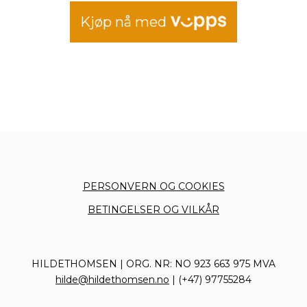
SAU
antall
Kjøp nå med
PERSONVERN OG COOKIES
BETINGELSER OG VILKÅR
HILDETHOMSEN | ORG. NR: NO 923 663 975 MVA
hilde@hildethomsen.no
| (+47) 97755284